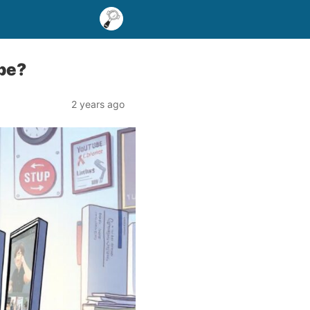
be?
2 years ago