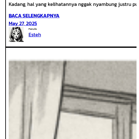
Kadang, hal yang kelihatannya nggak nyambung justru pun
:
BACA SELENGKAPNYA
MENCOCOKAN
May 27, 2025
ROLE
Penulis
Esteh
DI
BAND
DENGAN
ROLE
DI
MOBA