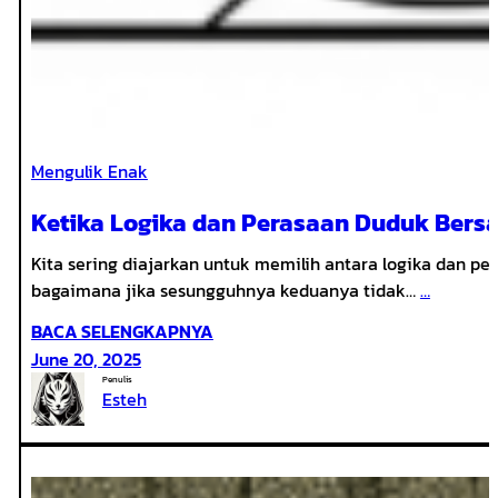
Mengulik Enak
Ketika Logika dan Perasaan Duduk Bers
Kita sering diajarkan untuk memilih antara logika dan pe
bagaimana jika sesungguhnya keduanya tidak…
…
:
BACA SELENGKAPNYA
KETIKA
June 20, 2025
LOGIKA
Penulis
Esteh
DAN
PERASAAN
DUDUK
BERSAMA