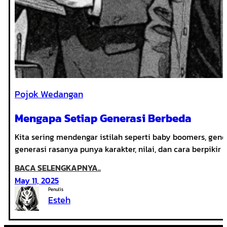
Pojok Wedangan
Mengapa Setiap Generasi Berbeda
Kita sering mendengar istilah seperti baby boomers, gene
generasi rasanya punya karakter, nilai, dan cara berpik
:
BACA SELENGKAPNYA..
MENGAPA
May 11, 2025
SETIAP
Penulis
Esteh
GENERASI
BERBEDA