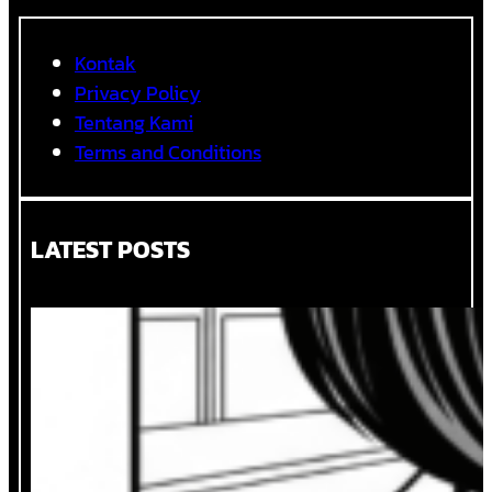
Kontak
Privacy Policy
Tentang Kami
Terms and Conditions
LATEST POSTS
Ketika Logika dan Perasaan Duduk
Bersama