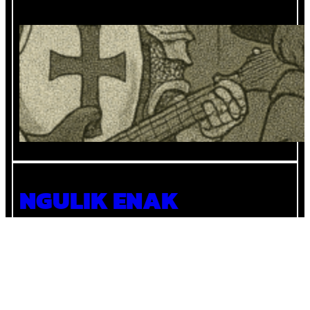
Mencocokan Role di Band dengan Role
di MOBA
NGULIK ENAK
Karena setiap hal di dunia ini menyenangkan untuk
diulik.
Instagram
YouTube
X
Pinterest