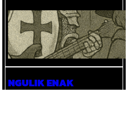
Mencocokan Role di Band dengan Role
di MOBA
NGULIK ENAK
Karena setiap hal di dunia ini menyenangkan untuk
diulik.
Instagram
YouTube
X
Pinterest