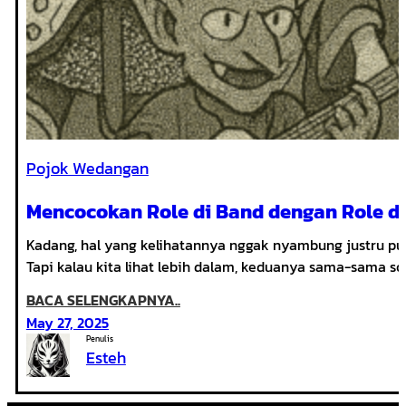
Pojok Wedangan
Mencocokan Role di Band dengan Role d
Kadang, hal yang kelihatannya nggak nyambung justru pu
Tapi kalau kita lihat lebih dalam, keduanya sama-sama so
:
BACA SELENGKAPNYA..
MENCOCOKAN
May 27, 2025
ROLE
Penulis
Esteh
DI
BAND