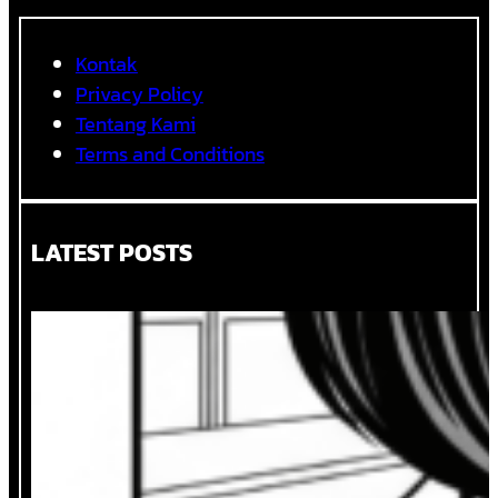
DENGAN
ROLE
DI
Kontak
MOBA
Privacy Policy
Tentang Kami
Terms and Conditions
LATEST POSTS
Ketika Logika dan Perasaan Duduk
Bersama