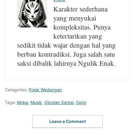
Esteh
Karakter sederhana
yang menyukai
kompleksitas. Punya
ketertarikan yang
sedikit tidak wajar dengan hal yang
berbau kontradiksi. Juga salah satu
saksi dibalik lahirnya Ngulik Enak.
Categories:
Pojok Wedangan
Tags:
Moba
,
Musik
,
Obrolan Santai
,
Opini
Leave a Comment