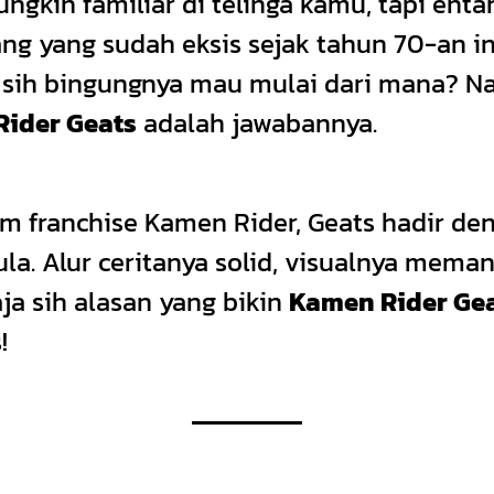
kin familiar di telinga kamu, tapi enta
ang yang sudah eksis sejak tahun 70-an 
 sih bingungnya mau mulai dari mana? N
ider Geats
adalah jawabannya.
lam franchise Kamen Rider, Geats hadir d
a. Alur ceritanya solid, visualnya mema
aja sih alasan yang bikin
Kamen Rider Ge
!