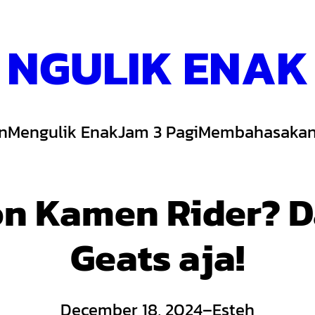
NGULIK ENAK
n
Mengulik Enak
Jam 3 Pagi
Membahasakan
n Kamen Rider? D
Geats aja!
December 18, 2024
–
Esteh