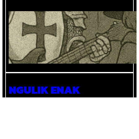
Mencocokan Role di Band dengan Role
di MOBA
NGULIK ENAK
Karena setiap hal di dunia ini menyenangkan untuk
diulik.
Instagram
YouTube
X
Pinterest