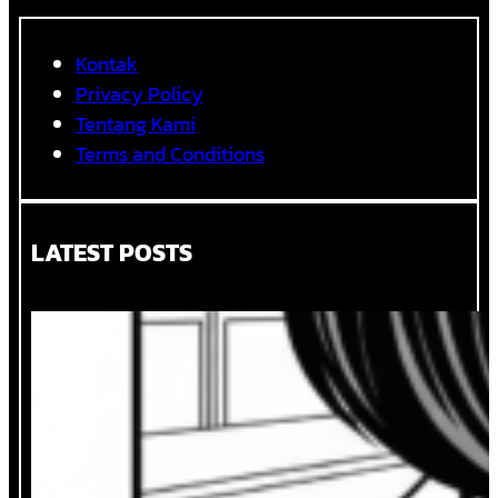
UNGGUN
Kontak
Privacy Policy
Tentang Kami
Terms and Conditions
LATEST POSTS
Ketika Logika dan Perasaan Duduk
Bersama