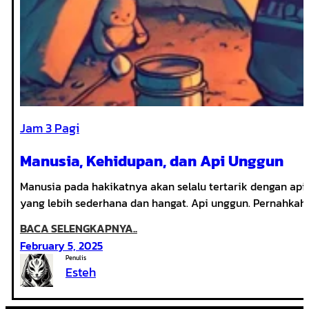
Jam 3 Pagi
Manusia, Kehidupan, dan Api Unggun
Manusia pada hakikatnya akan selalu tertarik dengan api.
yang lebih sederhana dan hangat. Api unggun. Pernahkah t
:
BACA SELENGKAPNYA..
MANUSIA,
February 5, 2025
KEHIDUPAN,
Penulis
Esteh
DAN
API