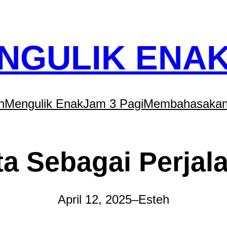
NGULIK ENA
n
Mengulik Enak
Jam 3 Pagi
Membahasakan
ta Sebagai Perjal
April 12, 2025
–
Esteh