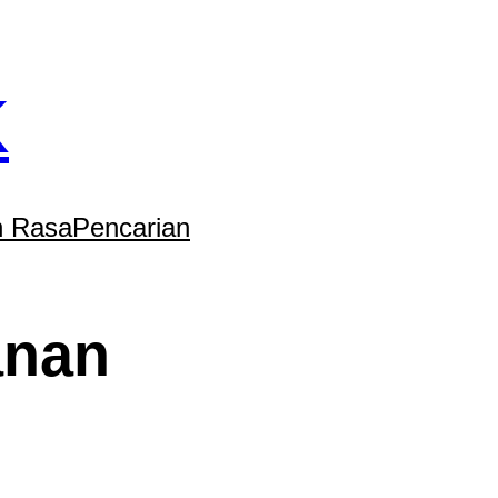
K
 Rasa
Pencarian
anan