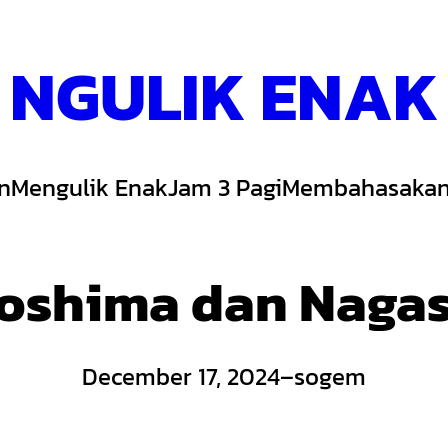
NGULIK ENAK
n
Mengulik Enak
Jam 3 Pagi
Membahasakan
roshima dan Nagas
December 17, 2024
–
sogem