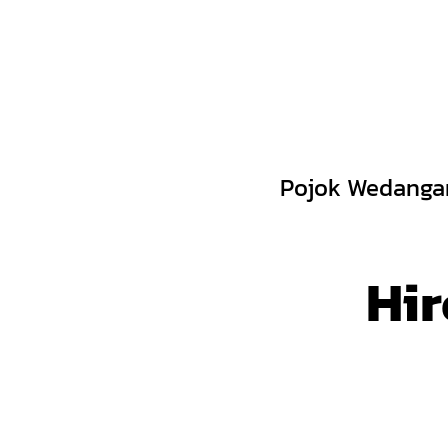
Skip
to
content
Pojok Wedanga
Hi