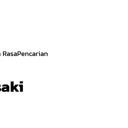
 Rasa
Pencarian
aki